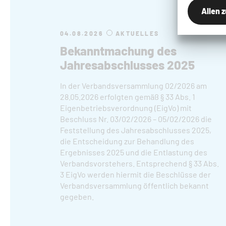
Allen 
04.08.2026
AKTUELLES
Bekanntmachung des
Jahresabschlusses 2025
In der Verbandsversammlung 02/2026 am
28.05.2026 erfolgten gemäß § 33 Abs. 1
Eigenbetriebsverordnung (EigVo) mit
Beschluss Nr. 03/02/2026 – 05/02/2026 die
Feststellung des Jahresabschlusses 2025,
die Entscheidung zur Behandlung des
Ergebnisses 2025 und die Entlastung des
Verbandsvorstehers. Entsprechend § 33 Abs.
3 EigVo werden hiermit die Beschlüsse der
Verbandsversammlung öffentlich bekannt
gegeben.