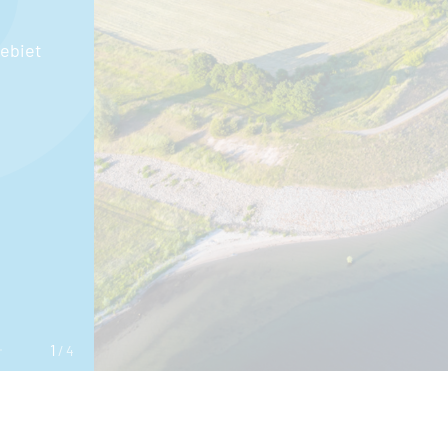
gebiet
1
4