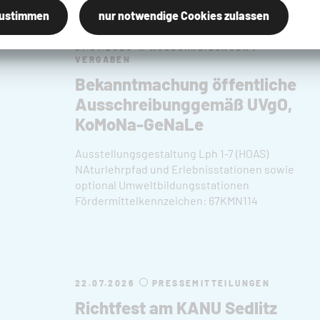
zustimmen
nur notwendige Cookies zulassen
31.07.2026
AUSSCHREIBUNGEN /
VERGABEN
Bekanntmachung öffentliche
Ausschreibunggemäß UVgO,
KoMoNa-GeNaLe
Ausstellungsgestaltung Lph 1-7 (HOAS)
NAturlehrpfad und Erlebnisstationen sowie
optional Umweltbildungsstationen
Fördermittelkennzeichen: 67KMN114
22.07.2026
PRESSEMITTEILUNGEN
Richtfest am KANU Sedlitz